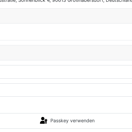
austraße, Sonnenblick 4, 90613 Großhabersdorf, Deutschlan
Passkey verwenden