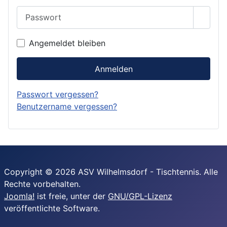
Passwort
Passwo
Angemeldet bleiben
Anmelden
Passwort vergessen?
Benutzername vergessen?
Copyright © 2026 ASV Wilhelmsdorf - Tischtennis. Alle
Rechte vorbehalten.
Joomla!
ist freie, unter der
GNU/GPL-Lizenz
veröffentlichte Software.